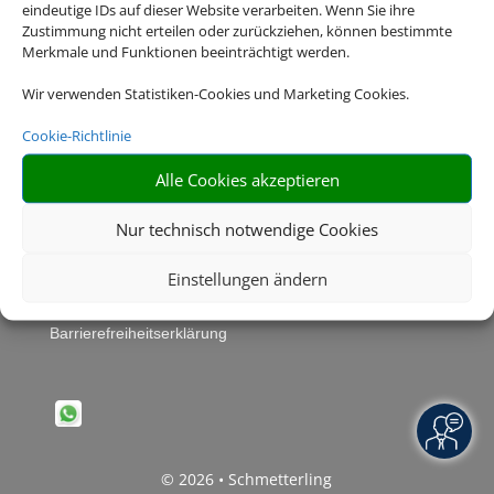
eindeutige IDs auf dieser Website verarbeiten. Wenn Sie ihre
Zustimmung nicht erteilen oder zurückziehen, können bestimmte
Merkmale und Funktionen beeinträchtigt werden.
Wir verwenden Statistiken-Cookies und Marketing Cookies.
Cookie-Richtlinie
Alle Cookies akzeptieren
Rechtliche Informationen
Nur technisch notwendige Cookies
Einstellungen ändern
Impressum
|
Datenschutzerklärung
|
Online Check-In
|
Service
|
Blacklisted Airlines
|
AGB
|
Barrierefreiheitserklärung
© 2026 • Schmetterling