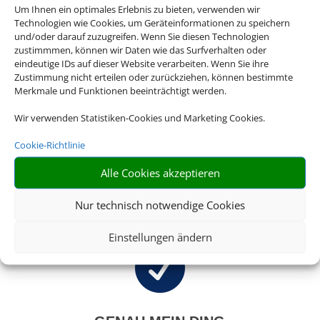
Um Ihnen ein optimales Erlebnis zu bieten, verwenden wir
Bei uns finden Sie Tickets für über 20.000
Technologien wie Cookies, um Geräteinformationen zu speichern
und/oder darauf zuzugreifen. Wenn Sie diesen Technologien
Events weltweit. Egal ob Musicals, Konzerte,
zustimmmen, können wir Daten wie das Surfverhalten oder
Opern oder Sportevents, wir haben immer
eindeutige IDs auf dieser Website verarbeiten. Wenn Sie ihre
das Passende für Sie.
Zustimmung nicht erteilen oder zurückziehen, können bestimmte
Merkmale und Funktionen beeinträchtigt werden.
Wir verwenden Statistiken-Cookies und Marketing Cookies.

Cookie-Richtlinie
Alle Cookies akzeptieren
RIESIGE AUSWAHL
Nur technisch notwendige Cookies
Wählen Sie aus über 20.000 Events weltweit
Einstellungen ändern
